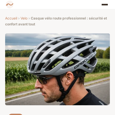
Accueil
›
Velo
›
Casque vélo route professionnel : sécurité et
confort avant tout