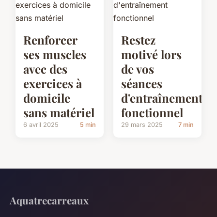
Renforcer
Restez
ses muscles
motivé lors
avec des
de vos
exercices à
séances
domicile
d'entraînement
sans matériel
fonctionnel
6 avril 2025
5 min
29 mars 2025
7 min
Aquatrecarreaux